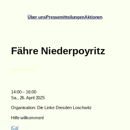
Zum
Inhalt
Über uns
Pressemitteilungen
Aktionen
springen
Fähre Niederpoyritz
Verfasst von
in
Fähre
14:00
–
16:00
Niederpoyritz
Sa., 26. April 2025
Organisation: Die Linke Dresden Loschwitz
Hilfe willkommen!
iCal