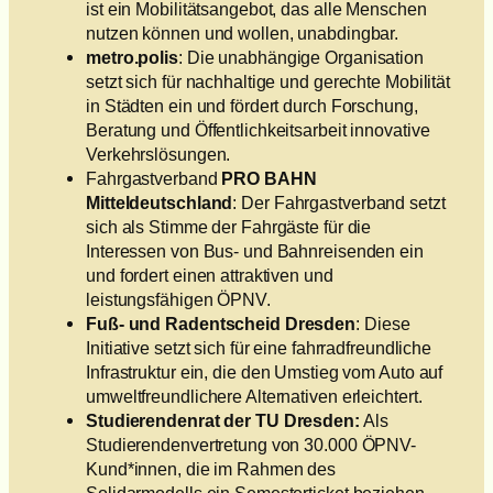
ist ein Mobilitätsangebot, das alle Menschen
nutzen können und wollen, unabdingbar.
metro.polis
: Die unabhängige Organisation
setzt sich für nachhaltige und gerechte Mobilität
in Städten ein und fördert durch Forschung,
Beratung und Öffentlichkeitsarbeit innovative
Verkehrslösungen.
Fahrgastverband
PRO BAHN
Mitteldeutschland
: Der Fahrgastverband setzt
sich als Stimme der Fahrgäste für die
Interessen von Bus- und Bahnreisenden ein
und fordert einen attraktiven und
leistungsfähigen ÖPNV.
Fuß- und Radentscheid Dresden
: Diese
Initiative setzt sich für eine fahrradfreundliche
Infrastruktur ein, die den Umstieg vom Auto auf
umweltfreundlichere Alternativen erleichtert.
Studierendenrat der TU Dresden:
Als
Studierendenvertretung von 30.000 ÖPNV-
Kund*innen, die im Rahmen des
Solidarmodells ein Semesterticket beziehen