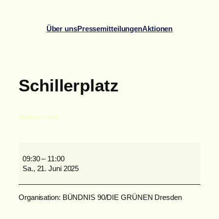
Zum
Inhalt
Über uns
Pressemitteilungen
Aktionen
springen
Schillerplatz
Verfasst von
in
Schillerplatz
09:30
–
11:00
Sa., 21. Juni 2025
Organisation: BÜNDNIS 90/DIE GRÜNEN Dresden