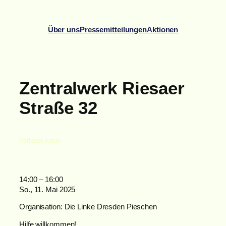
Zum
Inhalt
Über uns
Pressemitteilungen
Aktionen
springen
Zentralwerk Riesaer
Straße 32
Verfasst von
in
Zentralwerk
14:00
–
16:00
Riesaer
So., 11. Mai 2025
Straße
Organisation: Die Linke Dresden Pieschen
32
Hilfe willkommen!